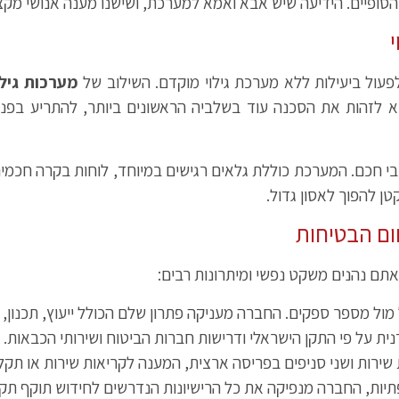
 אבא ואמא למערכת, ושישנו מענה אנושי מקצועי 24/7, נתנה לנו ביטחון מוחלט לכל אורך ה
פעול ביעילות ללא מערכת גילוי מוקדם. השילוב של
מערכות גילו
 לזהות את הסכנה עוד בשלביה הראשונים ביותר, להתריע בפני
י חכם. המערכת כוללת גלאים רגישים במיוחד, לוחות בקרה חכמי
ן להפוך לאסון גדול.
ום הבטיחות
אתם נהנים משקט נפשי ומיתרונות רבים:
מול מספר ספקים. החברה מעניקה פתרון שלם הכולל ייעוץ, תכנון,
ת על פי התקן הישראלי ודרישות חברות הביטוח ושירותי הכבאות.
ושני סניפים בפריסה ארצית, המענה לקריאות שירות או תקלות הוא מיידי – 24 שעות בימ
ות, החברה מנפיקה את כל הרישיונות הנדרשים לחידוש תוקף תקינ