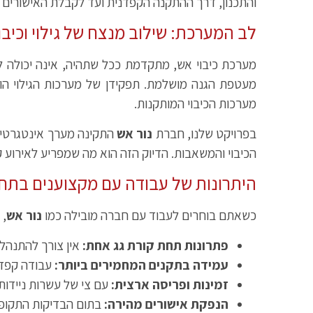
והתכנון, דרך ההתקנה הקפדנית ועד לקבלת האישורים הסופיים. הידיעה שיש
לב המערכת: שילוב מנצח של גילוי וכיבוי
מערכת כיבוי אש, מתקדמת ככל שתהיה, אינה יכולה ל
מעטפת הגנה מושלמת. תפקידן של מערכות הגילוי הוא
מערכות הכיבוי המותקנות.
בפרויקט שלנו, חברת
נור אש
התקינה מערך אינטגרטיב
הכיבוי והמשאבות. הדיוק הזה הוא מה שמפריע לאירוע קט
היתרונות של עבודה עם מקצוענים בתח
כשאתם בוחרים לעבוד עם חברה מובילה כמו
נור אש
, 
פתרונות תחת קורת גג אחת:
אין צורך להתנהל 
עמידה בתקנים המחמירים ביותר:
עבודה קפדני
זמינות ופריסה ארצית:
עם צי של עשרות ניידות שירות 
הנפקת אישורים מהירה:
בתום הבדיקות התקופתי