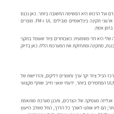
אדם ועל הרכוש היא המשימה החשובה ביותר. כאן נכנס
– צמד אותיות שמייצג את פסגת התקנים העולמיים בתחום כיבוי האש. מדובר בשילוב של שני ארגוני תקינה בינלאומיים מובילים: UL ו-FM. מוצרים
בזמן אמת.
ה שלי היא חד-משמעית: כשבוחרים ציוד שעומד בתקני
תכננת, מתקינה ומתחזקת את המערכות הללו. כאן בדיוק
ז הכיל ציוד יקר ערך וחומרים דליקים, והדרישות של
חברות הביטוח ורשויות הכבאות היו קשוחות במיוחד. הן דרשו מערכת כיבוי מבוססת מים וקצף שעומדת כולה בתקני ULFM המחמירים ביותר. ידעתי שאני חייב שותף מקצועי
 אנליזה מעמיקה של הצרכים, ותכנן מערכת מותאמת
; הם ליוו אותנו לאורך כל הדרך, החל משלב הייעוץ