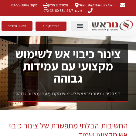
Nur-Esh@nur-Esh.co.il
הצורף 11 חולון
פקס: 03-5568042
מענה 24/7: 072-33-80-331
סרטוני הדרכה
פורטל לקוחות
גילוי אש ועשן
הצהרת נגישות
הסמכות ותקנים
צינור כיבוי אש לשימוש
מקצועי עם עמידות
גבוהה
דף הבית
»
צינור כיבוי אש לשימוש מקצועי עם עמידות גבוהה
החשיבות הבלתי מתפשרת של צינור כיבוי
אש מקצועי ועמיד