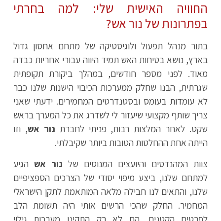
החוויה האישית שלי: למה בחרתי
בפתרונות של נור אש?
בתור מנהל תפעול ולוגיסטיקה של מתחם אחסון גדול
בארץ, נושא בטיחות האש תמיד היווה עבורי אחריות כבדה
מאוד. לפני מספר חודשים, במהלך ביקורת תקופתית
שגרתית, הבנו שחלק ממערכות הכיבוי הישנות שלנו כבר
לא עומדות בעומס ובסטנדרטים המחמירים. ידעתי שאני
צריך שותף מקצועי שיעזור לי לשדרג את כל המערך בראש
שקט. לאחר המלצות רבות, פניתי לחברת
נור אש
, וזו
הייתה אחת ההחלטות הטובות ביותר שקיבלתי.
צוות המהנדסים והיועצים המנוסים של
נור אש
הגיע
למתחם שלנו, ביצע מיפוי יסודי של הצרכים הספציפיים
שלנו, והתאים לנו חבילה מלאה המותאמת לתקן הישראלי
המחמיר. החלק שהכי הרשים אותי היה תשומת הלב
לפרטים הקטנים. הם לא רק התקינו מערכות גילוי