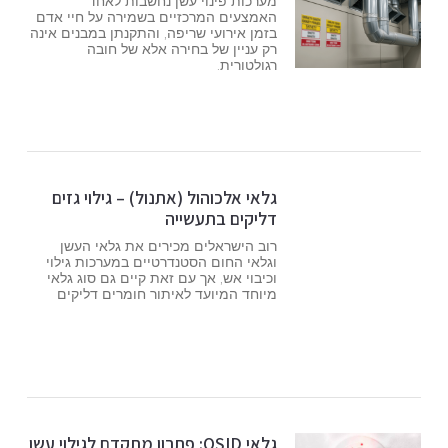
מערכות פינוי עשן נחשבות לאחד
האמצעים המרכזיים בשמירה על חיי אדם
בזמן אירועי שריפה, והתקנתן במבנים אינה
רק עניין של בחירה אלא של חובה
רגולטורית.
גלאי אלכוהול (אתנול) – גילוי גזים
דליקים בתעשייה
רוב הישראלים מכירים את גלאי העשן
וגלאי החום הסטנדרטיים במערכות גילוי
וכיבוי אש, אך עם זאת קיים גם סוג גלאי
מיוחד המיועד לאיתור חומרים דליקים
גלאי OSID: פתרון מתקדם לגילוי עשן