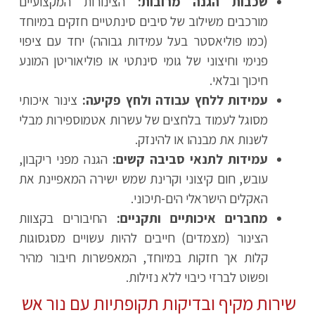
שכבות הגנה מרובות:
הצינורות המקצועיים
מורכבים משילוב של סיבים סינתטיים חזקים במיוחד
(כמו פוליאסטר בעל עמידות גבוהה) יחד עם ציפוי
פנימי וחיצוני של גומי סינתטי או פוליאוריטן המונע
חיכוך ובלאי.
עמידות ללחץ עבודה ולחץ פקיעה:
צינור איכותי
מסוגל לעמוד בלחצים של עשרות אטמוספירות מבלי
לשנות את מבנהו או להינזק.
עמידות לתנאי סביבה קשים:
הגנה מפני ריקבון,
עובש, חום קיצוני וקרינת שמש ישירה המאפיינת את
האקלים הישראלי הים-תיכוני.
מחברים איכותיים ותקניים:
החיבורים בקצוות
הצינור (מצמדים) חייבים להיות עשויים מסגסוגות
קלות אך חזקות במיוחד, המאפשרות חיבור מהיר
ופשוט לברזי כיבוי ללא נזילות.
שירות מקיף ובדיקות תקופתיות עם נור אש