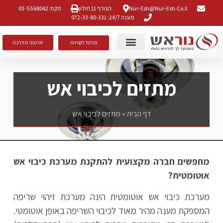
Nur-Esh@nur-Esh.co.il
הצורף 11 חולון
פקס: 03-5568042
מענה 24/7: 072-33-80-331
סרטוני הדרכה
פורטל לקוחות
גילוי אש ועשן
הצהרת נגישות
הסמכות ותקנים
מתזים לכיבוי אש
דף הבית
»
מתזים לכיבוי אש
מחפשים חברה מקצועית להתקנת מערכת כיבוי אש
אוטומטית?
מערכת כיבוי אש אוטומטית הינה מערכת זיהוי שריפה
המספקת מענה מהיר מאוד לכיבוי השריפה באופן אוטומטי.