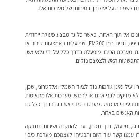
 לשמירה על יעילותן ובטיחותן של מערכות אלו.
נים אל תוך האזור, כאשר כל גז מבצע פעולה ייחודית
למניעת התפשטות האש. הנפוצים ביניהם הם פחמן דו-חמצני (CO2), המוריד את רמת החמצן באזור וכך מעכב את השריפה, וגזים כמו FM200, שפועלים באמצעות קירור או
 מערכת הכיבוי מופעלת בדרך כלל על ידי גלאי אש,
התפשטות האש ולצמצם נזקים.
ויעיל ואינן גורמות נזק לציוד חשמלי ואלקטרוני, שכן,
לא מזיקים לבני אדם או לרכוש. מערכות אלו מתאימות
בעייתי או מזיק. מערכות כיבוי אש בגז בדרך כלל גם
ת האנשים באזור.
ז, מייעוץ, דרך תכנון, ועד להתקנה ושירות תחזוקה
– אנו מציעים שירות מלא ומקיף בתחום הכיבוי ומחוייבים לבטיחות ללא פשרות ולשירות אדיב ומהיר, 24/7. צרו עמנו קשר עוד היום והבטיחו לעצמכם מערכת כיבוי