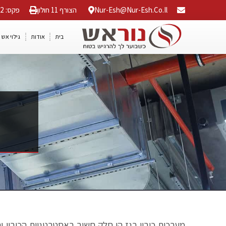
Nur-Esh@nur-Esh.co.il
הצורף 11 חולון
פקס: 03-5568042
בית
אודות
גילוי אש 
מערכות כיבוי בגז הן חלק חשוב באסטרטגיות הכיבוי 