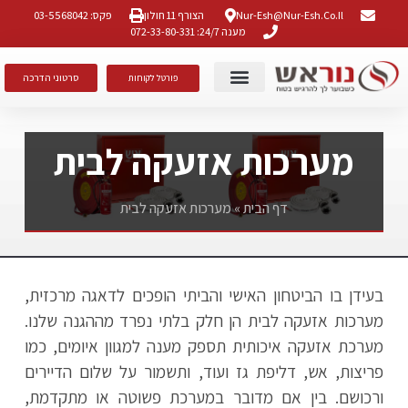
Nur-Esh@nur-Esh.co.il
הצורף 11 חולון
פקס: 03-5568042
מענה 24/7: 072-33-80-331
סרטוני הדרכה
פורטל לקוחות
גילוי אש ועשן
הצהרת נגישות
הסמכות ותקנים
מערכות אזעקה לבית
דף הבית
»
מערכות אזעקה לבית
בעידן בו הביטחון האישי והביתי הופכים לדאגה מרכזית,
מערכות אזעקה לבית הן חלק בלתי נפרד מההגנה שלנו.
מערכת אזעקה איכותית תספק מענה למגוון איומים, כמו
פריצות, אש, דליפת גז ועוד, ותשמור על שלום הדיירים
ורכושם. בין אם מדובר במערכת פשוטה או מתקדמת,