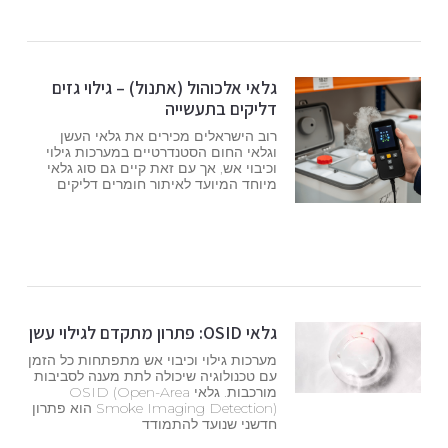
גלאי אלכוהול (אתנול) – גילוי גזים
דליקים בתעשייה
רוב הישראלים מכירים את גלאי העשן
וגלאי החום הסטנדרטיים במערכות גילוי
וכיבוי אש, אך עם זאת קיים גם סוג גלאי
מיוחד המיועד לאיתור חומרים דליקים
גלאי OSID: פתרון מתקדם לגילוי עשן
מערכות גילוי וכיבוי אש מתפתחות כל הזמן
עם טכנולוגיה שיכולה לתת מענה לסביבות
מורכבות. גלאי OSID (Open-Area
Smoke Imaging Detection) הוא פתרון
חדשני שנועד להתמודד