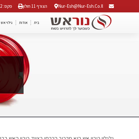
Nur-Esh@nur-Esh.co.il
הצורף 11 חולון
פקס: 03-5568042
בית
אודות
גילוי אש 
גלגלון כיבוי אש הוא מרכיב הכרחי בציוד כיבוי האש בבת