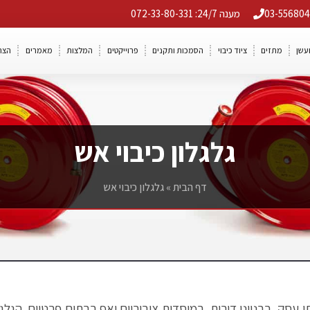
מענה 24/7: 072-33-80-331
ועשן
מתזים
ציוד כיבוי
הסמכות ותקנים
פרוייקטים
המלצות
מאמרים
הצה
גלגלון כיבוי אש
דף הבית
»
גלגלון כיבוי אש
י עסק, בבנייני דירות, במוסדות ציבוריים ואף בבתים פרטיים. הגלגל