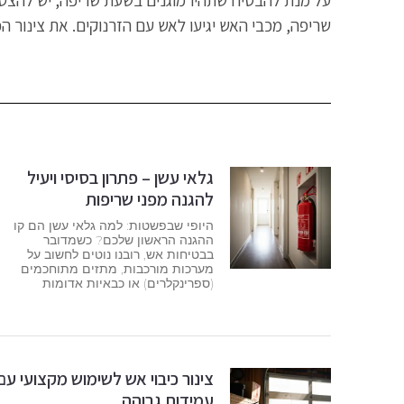
על מנת להבטיח שתהיו מוגנים בשעת שריפה, יש להצטייד ב
שריפה, מכבי האש יגיעו לאש עם הזרנוקים. את צינור הכיב
גלאי עשן – פתרון בסיסי ויעיל
להגנה מפני שריפות
היופי שבפשטות: למה גלאי עשן הם קו
ההגנה הראשון שלכם? כשמדובר
בבטיחות אש, רובנו נוטים לחשוב על
מערכות מורכבות, מתזים מתוחכמים
(ספרינקלרים) או כבאיות אדומות
צינור כיבוי אש לשימוש מקצועי עם
עמידות גבוהה