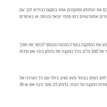
כם את הגלגלון ומתקינים אותו במקום הנדרש לכך עם
רים אסטרטגיים כמו פתחי יציאה וכניסה או באיזורים
בצע את ההתקנה בצורה הנכונה ובנוסף לבחור את אורך
הצינור הנדרש למבנה הבית הפרטי שלכם. הגלגלון כולל תוף חזק מאוד מפלדה ובדרך כל מגיע ברוחב של 140 מ"מ וקוטר של 500 מ"מ. בכל התקנה של גלגלון כיבוי אש מידות
25 או 30 מטר. בנוסף לו יש מזנק המשפיע על לחץ המים בצינור והוא מגיע ביחד עם כל הערכה של
הגלגלון. אנחנו בחברת נור אש בע"מ יכולים להציע לכם גלגלון 25 מטר כיבוי אש או 30 מטר במחיר משתלם במיוחד עם שירות התקנה עד הבית. גלגלון 25 מטר כיבוי אש או 30