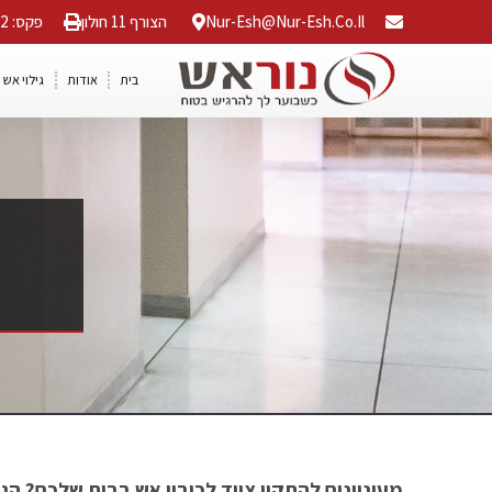
Nur-Esh@nur-Esh.co.il
הצורף 11 חולון
פקס: 03-5568042
בית
אודות
גילוי אש 
מעוניינים להתקין ציוד לכיבוי אש בבית שלכם? הג