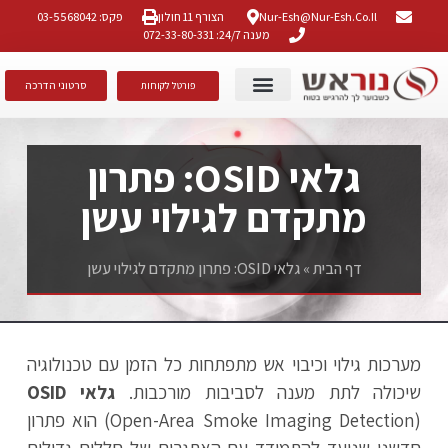
Nur-Esh@nur-Esh.co.il
הצורף 11 חולון
פקס: 03-5568042
מענה 24/7: 072-33-80-331
סרטוני הדרכה
פורטל לקוחות
גילוי אש ועשן
הצהרת נגישות
הסמכות ותקנים
גלאי OSID: פתרון
מתקדם לגילוי עשן
דף הבית
»
גלאי OSID: פתרון מתקדם לגילוי עשן
מערכות גילוי וכיבוי אש מתפתחות כל הזמן עם טכנולוגיה
שיכולה לתת מענה לסביבות מורכבות.
גלאי OSID
(Open-Area Smoke Imaging Detection) הוא פתרון