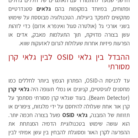
חדשני שנועד להתמודד עם האתגרים של חללים גדולים
ופתוחים, במיוחד במקומות בהם
גלאים
סטנדרטיים
מתקשים לתפקד ביעילות. הטכנולוגיה מבוססת על שימוש
בשני אורכי גל (אולטרה סגול ואינפרא אדום) כדי לזהות
עשן בצורה מדויקת, תוך התעלמות מאבק, אדים או
הפרעות פיזיות אחרות שעלולות לגרום לאזעקות שווא.
ההבדל בין גלאי OSID לבין גלאי קרן
מסורתי
עד לכניסת ה-OSID, הפתרון הנפוץ ביותר לחללים כמו
מחסנים לוגיסטיים, קניונים או נמלי תעופה היה
גלאי קרן
(Beam Detector). בעוד שגלאי קרן מסורתי מסתמך על
קרן אור אחת שעלולה להיחסם על ידי מלגזות, ציפורים או
תזוזות של המבנה,
גלאי OSID
פועל בצורה חכמה יותר.
הוא עושה שימוש בטכנולוגיית הדמיה המנתחת את
ההפרעה לקרן האור ומסוגלת להבחין בין עשן אמיתי לבין