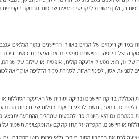
יפות גז, ולכן מהווים כלי קריטי במניעת שריפות. תחזוקה תקופתית 
ויק ריכוזים של הגזים באוויר. החיישנים בתוך הגלאים עוצבו כ
במקרה של דליפה. החיישנים מפעילים את המערכת כאשר ריכוז 
ה של גז, הוא מפעיל אזעקה קולית, אופטית או שילוב של שניה
ם למניעת אסון, לפינוי האזור, לסגירת מקור הדליפה או קריאה לכו
ת הכוללת בדיקת חיישנים ובדיקה יסודית של האזעקה הסוללות או 
יפת גז. בנוסף, חשוב לבצע בדיקות רגילות של תוכנות ההתרעה 
במתחם גם היא חיונית כדי להבטיח שתהליך ההתרעה יתבצע בצו
וללות או חיישנים. הקפדה על תחזוקה קבועה ומקצועית תשמור על הב
ציעה לכם את הפתרון הטוב ביותר: גלאי פרופן בוטן מתקדם. עם שנים