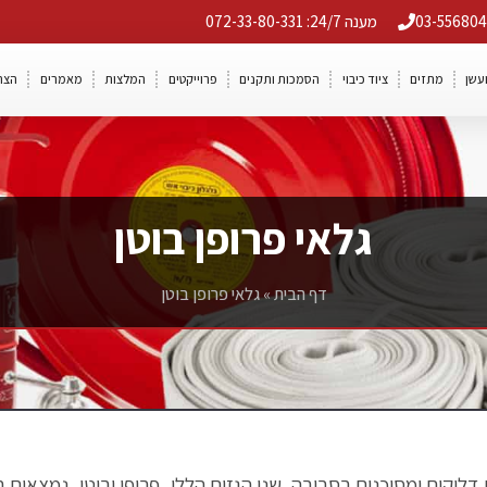
מענה 24/7: 072-33-80-331
ועשן
מתזים
ציוד כיבוי
הסמכות ותקנים
פרוייקטים
המלצות
מאמרים
הצה
גלאי פרופן בוטן
דף הבית
»
גלאי פרופן בוטן
ים דליקים ומסוכנים בסביבה. שני הגזים הללו, פרופן ובוטן, נמצאי