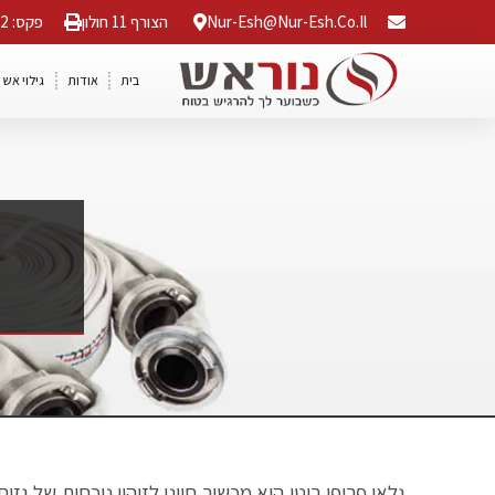
Nur-Esh@nur-Esh.co.il
הצורף 11 חולון
פקס: 03-5568042
בית
אודות
גילוי אש 
גלאי פרופן בוטן הוא מכשיר חיוני לזיהוי נוכחות של גז