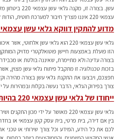
עשן. בצורה ז
עצמאי 220 איננו מצריך חיבור למערכת חוטית, הודות להיותו יציר פיתוח טכנולגיה מתקדמת ומהפכנית בתחום ההגנה מפני שריפות.
מדוע להתקין דווקא גלאי עשן עצמאי 220
גלאי עשן עצמאי 220 הוא גלאי עשן אל
הזו פועלת באמצעות חיישן פוטואלקטרי מדויק המותקן 
בצורה עדינה ולא מתיימרת, שאיננה בולטת או מכבידה.
בזכות טכנולוגיה זו מתקבל פיתוח גלאי עשן מצוין, אש
חפצכם, ויבצעו את התקנת גלאי עשן בצורה מהירה וקלה
צורך בפירוק הגלאי, הדבר נעשה בקלות ובמהירות על י
ייחודו של גלאי עשן עצמאי 220 בהיותו גלאי עשן ביתי
בין אם דירה, בית פרטי, בית עסק קטן עצמאי או בחדר
לכם את כל הידע, המידע וכל צורך שירותי או טכני א
אנשי המקצוע המיומנים, והממוקצעים ביותר בתחום, אשר