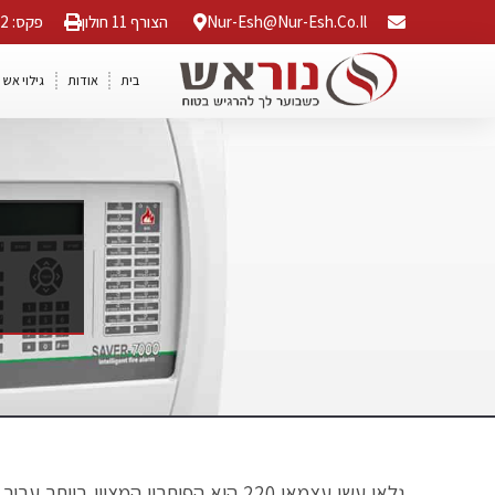
Nur-Esh@nur-Esh.co.il
הצורף 11 חולון
פקס: 03-5568042
בית
אודות
גילוי אש 
גלאי עשן עצמאי 220 הוא הפיתרון ה