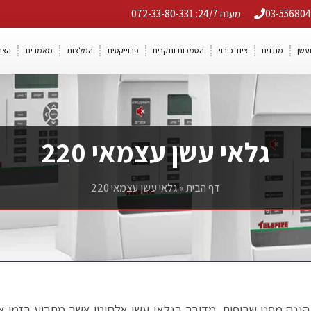
מענה 24/7: 072-33-80-331
ועשן
מתזים
ציוד כיבוי
הסמכות ותקנים
פרוייקטים
המלצות
מאמרים
הצה
גלאי עשן עצמאי 220
דף הבית
»
גלאי עשן עצמאי 220
מצוין ביותר עבור הגנה מפני שריפות. מדובר בגלאי עשן אלחוטי אשר מתר