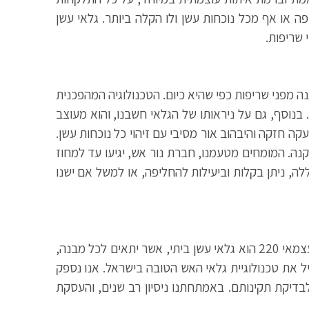
 ללא חשש משריפה או אף מכל נוכחות עשן ולו הקלה ביותר. גלאי עשן
ם ההגנה מפני שריפות כפי שהיא כיום. הטכנולוגיה המהפכנית
בנוסף, גם על ניראותו של הגלאי חשבנו, והוא מעוצב
 חזקה והיבהוב אור מסיבי עם זיהוי כל נוכחות עשן.
קנה. המומחים מטעמנו, חברת נור אש, יגיעו עד למחוז
ה, ניתן בקלות וביעילות להחליפה, או למשל אם ישנו
גלאי עשן עצמאי 220 מאושר על ידי מכון התקנים ושירותי הכבאות, והוא מקנה ביטחון מלא לכל יושבי המבנה. גלאי עשן עצמאי 220 הוא גלאי עשן ביתי, אשר יתאים לכל מבנה,
ל את טכנולוגיית גלאי האש הטובה בישראל. אנו נספק
בדיקת תקינותם. באמתחתנו ניסיון רב שנים, והעסקת