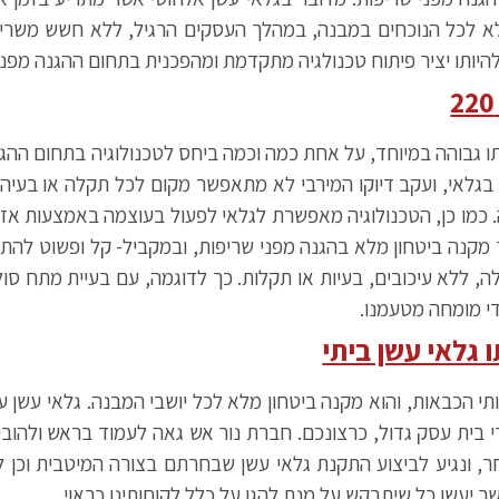
ו, מקנה גלאי עשן עצמאי 220 ביטחון מלא לכל הנוכחים במבנה, במהלך העסקים הרגיל,
חוטי, אשר איכותו גבוהה במיוחד, על אחת כמה וכמה ביחס לטכנולוגיה בתחו
בגלאי, ועקב דיוקו המירבי לא מתאפשר מקום לכל תקלה או בעיה. 
 כמו כן, הטכנולוגיה מאפשרת לגלאי לפעול בעוצמה באמצעות אזעקה
ר מקנה ביטחון מלא בהגנה מפני שריפות, ובמקביל- קל ופשוט להת
, ללא עיכובים, בעיות או תקלות. כך לדוגמה, עם בעיית מתח סולל
די מומחה מטעמנו.
י בית עסק גדול, כרצונכם. חברת נור אש גאה לעמוד בראש ולהובי
חר, ונגיע לביצוע התקנת גלאי עשן שבחרתם בצורה המיטבית וכן ל
 יעשו כל שיתבקש על מנת להגן על כלל לקוחותינו כראוי.