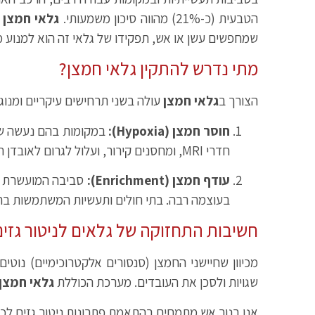
הטבעית (כ-21%) מהווה סיכון משמעותי.
גלאי חמצן
ה
שמחפשים עשן או אש, תפקידו של גלאי זה הוא למנוע 
מתי נדרש להתקין גלאי חמצן?
הצורך ב
גלאי חמצן
עולה בשני תרחישים עיקריים ומנוגד
חוסר חמצן (Hypoxia):
במקומות בהם נעשה שימ
חדרי MRI, ומחסנים קירור, ועלול לגרום לאובדן הכרה ומוות ללא אזהרה מוקדמת.
עודף חמצן (Enrichment):
בעוצמה רבה. בתי חולים ותעשיות המשתמשות בחמצ
חשיבות התחזוקה של גלאים לניטור גזים
מכיוון שחיישני החמצן (סנסורים אלקטרוכימיים) נוטי
שגויות ולסכן את העובדים. מערכת הכוללת
גלאי חמצן
אנו בנור אש מתמחים בהתאמת פתרונות ניטור גזים לכל 