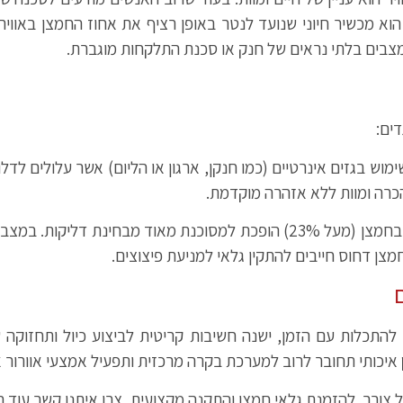
וא מכשיר חיוני שנועד לנטר באופן רציף את אחוז החמצן באוויר 
מצבים בלתי נראים של חנק או סכנת התלקחות מוגברת.
ים:
וש בגזים אינרטיים (כמו חנקן, ארגון או הליום) אשר עלולים לד
סביבה המועשרת בחמצן (מעל 23%) הופכת למסוכנת מאוד מבחינת
ן דחוס חייבים להתקין גלאי למניעת פיצוצים.
ם להתכלות עם הזמן, ישנה חשיבות קריטית לביצוע כיול ותחזוקה
איכותי תחובר לרוב למערכת בקרה מרכזית ותפעיל אמצעי אוורור או
צורך. להזמנת גלאי חמצן והתקנה מקצועית, צרו איתנו קשר עוד הי