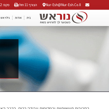
Nur-Esh@nur-Esh.co.il
הצורף 11 חולון
פקס: 03-5568042
בית
אודות
גילוי אש 
בסביבות תעשייתיות ובמקומות עבודה רבים, הרכב האווי