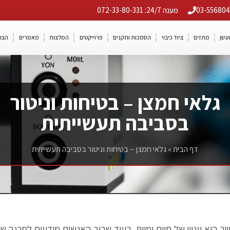
מענה 24/7: 072-33-80-331
ועשן
מתזים
ציוד כיבוי
הסמכות ותקנים
פרוייקטים
המלצות
מאמרים
הצה
גלאי חמצן – בטיחות וניטור
בסביבה תעשייתית
דף הבית
»
גלאי חמצן – בטיחות וניטור בסביבה תעשייתית
ר הוא עניין של חיים ומוות. בעוד שרוב האנשים מודעים לסכנה של