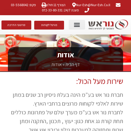
Nur-Esh@nur-Esh.co.il
הצורף 11 חולון
פקס: 03-5568042
מענה 24/7: 072-33-80-331
סרטוני הדרכה
פורטל לקוחות
גילוי אש ועשן
הצהרת נגישות
הסמכות ותקנים
אודות
דף הבית
»
אודות
שירות מעל הכול:
חברת נור אש בע"מ הינה בעלת ניסיון רב שנים במתן
שירות לאלפי לקוחות מרוצים ברחבי הארץ.
לחברת נור אש בע"מ מערך שלם של פתרונות כוללים
תחת קורת גג אחת כגון: יעוץ , תכנון ,התקנה ומתן
שרות ותחזוקה למערכות גילוי וכיבוי אש אשר